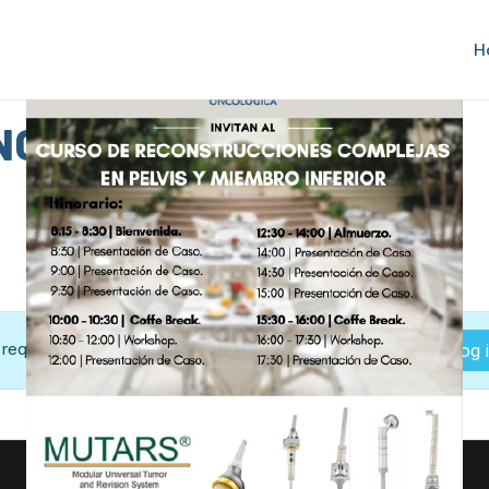
H
NG
 requerido para visualizar el contenido completo del curso
Log 